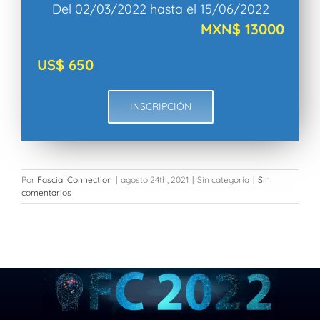
Del 02/03/2022 hasta el 15/06/2022
MXN$ 13000
US$ 650
INSCRIPCIÓN
Por
Fascial Connection
|
agosto 24th, 2021
|
Sin categoría
|
Sin
comentarios