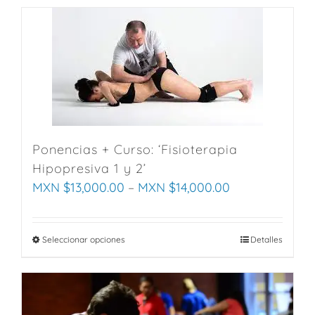
Ponencias + Curso: ‘Fisioterapia
Hipopresiva 1 y 2’
MXN $
13,000.00
–
MXN $
14,000.00
Seleccionar opciones
This
Detalles
product
has
multiple