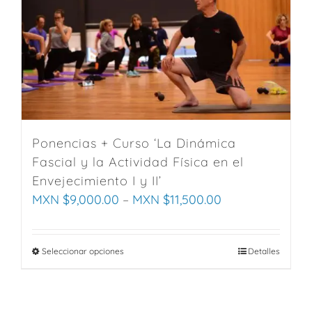
The
options
may
be
chosen
on
the
product
Ponencias + Curso ‘La Dinámica
page
Fascial y la Actividad Física en el
Envejecimiento I y II’
MXN $
9,000.00
–
MXN $
11,500.00
Seleccionar opciones
This
Detalles
product
has
multiple