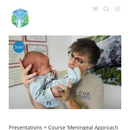
Saltar
al
contenido
Sale!
Presentations + Course ‘Meningeal Approach