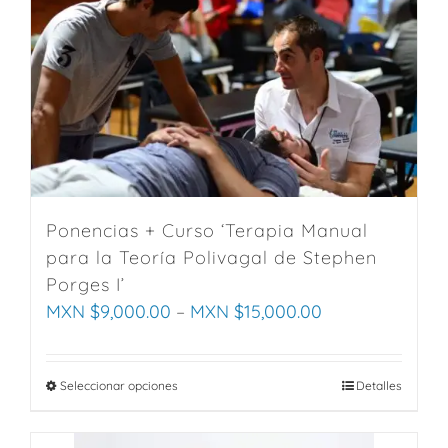
variants.
The
options
may
be
chosen
on
the
product
Ponencias + Curso ‘Terapia Manual
page
para la Teoría Polivagal de Stephen
Porges I’
MXN $
9,000.00
–
MXN $
15,000.00
Seleccionar opciones
This
Detalles
product
has