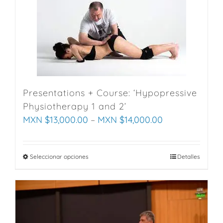
multiple
variants.
The
options
may
be
chosen
Presentations + Course: ‘Hypopressive
on
Physiotherapy 1 and 2’
the
MXN $
13,000.00
–
MXN $
14,000.00
product
page
Seleccionar opciones
This
Detalles
product
has
multiple
variants.