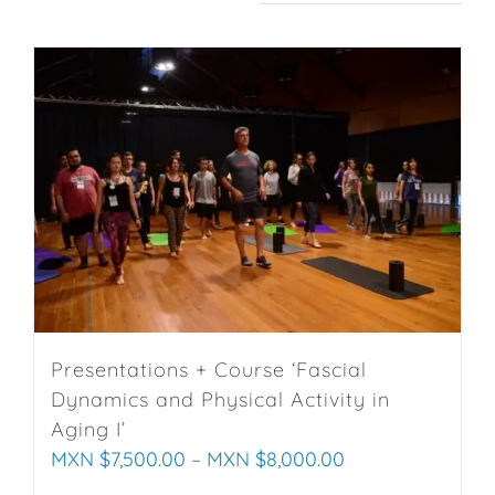
Presentations + Course ‘Fascial
Dynamics and Physical Activity in
Aging I’
MXN $
7,500.00
–
MXN $
8,000.00