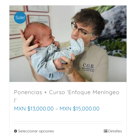
product
has
multiple
Sale!
variants.
The
options
may
be
chosen
on
the
product
Ponencias + Curso ‘Enfoque Meníngeo
page
I’
MXN $
13,000.00
–
MXN $
15,000.00
Seleccionar opciones
This
Detalles