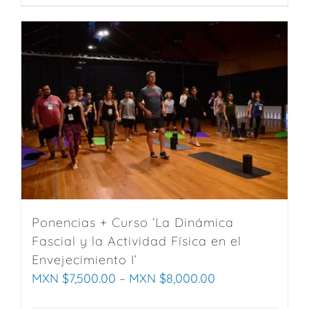
product
has
multiple
variants.
The
options
may
be
chosen
on
the
product
Ponencias + Curso ‘La Dinámica
page
Fascial y la Actividad Física en el
Envejecimiento I’
MXN $
7,500.00
–
MXN $
8,000.00