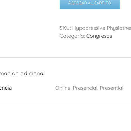
AGREGAR AL CARRITO
SKU:
Hypopressive Physiothera
Categoría:
Congresos
rmación adicional
encia
Online, Presencial, Presential