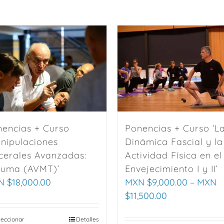
encias + Curso
Ponencias + Curso ‘L
nipulaciones
Dinámica Fascial y la
cerales Avanzadas:
Actividad Física en el
auma (AVMT)’
Envejecimiento I y II’
N $
18,000.00
MXN $
9,000.00
–
MXN
$
11,500.00
leccionar
This
Detalles