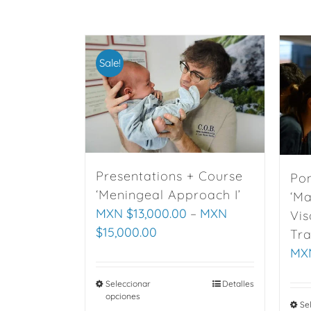
Sale!
Presentations + Course
Pon
‘Meningeal Approach I’
‘Ma
MXN $
13,000.00
–
MXN
Vis
$
15,000.00
Tr
MX
Seleccionar
This
Detalles
opciones
product
Se