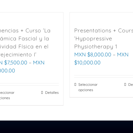
encias + Curso ‘La
Presentations + Cour
ámica Fascial y la
‘Hypopressive
ividad Física en el
Physiotherapy 1
ejecimiento I’
MXN $
8,000.00
–
MXN
N $
7,500.00
–
MXN
$
10,000.00
000.00
Seleccionar
This
De
opciones
leccionar
This
Detalles
product
ciones
product
has
has
multiple
multiple
variants.
variants.
The