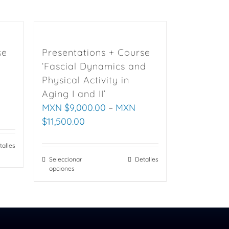
se
Presentations + Course
‘Fascial Dynamics and
Physical Activity in
Aging I and II’
MXN $
9,000.00
–
MXN
$
11,500.00
talles
Seleccionar
This
Detalles
opciones
product
has
multiple
variants.