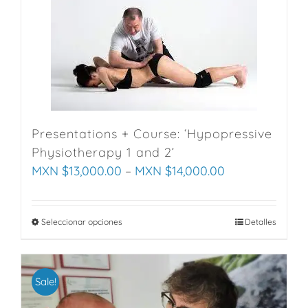
has
multiple
variants.
The
options
may
be
chosen
Presentations + Course: ‘Hypopressive
on
Physiotherapy 1 and 2’
the
MXN $
13,000.00
–
MXN $
14,000.00
product
page
Seleccionar opciones
This
Detalles
product
has
multiple
Sale!
variants.