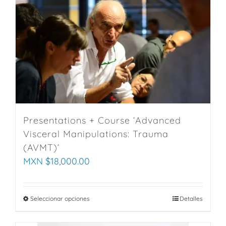
Presentations + Course ‘Advanced
Visceral Manipulations: Trauma
(AVMT)’
MXN $
18,000.00
Seleccionar opciones
This
Detalles
product