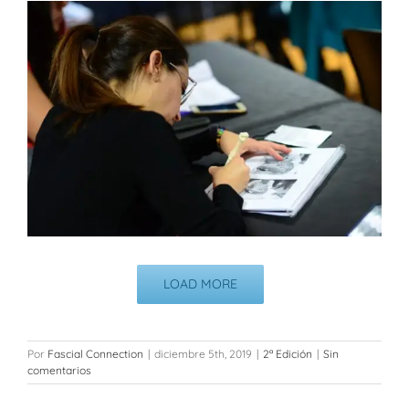
LOAD MORE
Por
Fascial Connection
|
diciembre 5th, 2019
|
2ª Edición
|
Sin
comentarios