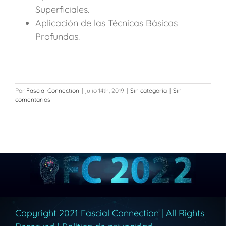
Superficiales.
Aplicación de las Técnicas Básicas
Profundas.
Por
Fascial Connection
|
julio 14th, 2019
|
Sin categoría
|
Sin
comentarios
Copyright 2021 Fascial Connection | All Rights