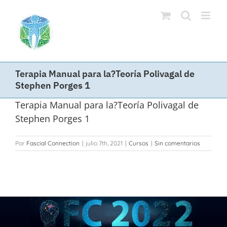
Saltar
al
contenido
Terapia Manual para la?Teoría Polivagal de
Stephen Porges 1
Terapia Manual para la?Teoría Polivagal de
Stephen Porges 1
Por
Fascial Connection
|
julio 7th, 2021
|
Cursos
|
Sin comentarios