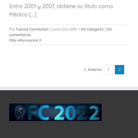
Entre 2001 y 2007, obtiene su título como
Médico [...]
Por
Fascial Connection
|
junio 2nd, 2019
|
Sin categoría
|
Sin
comentarios
Más información
Anterior
1
2