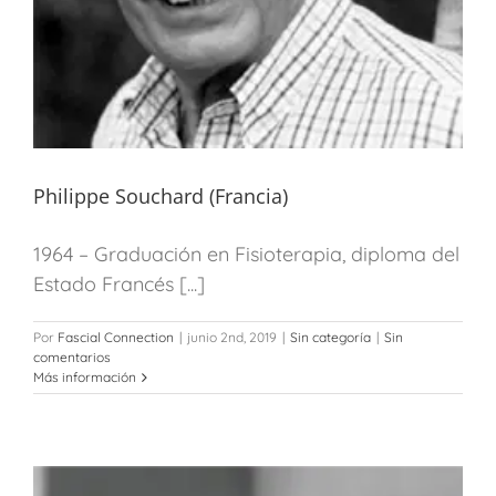
Philippe Souchard (Francia)
1964 – Graduación en Fisioterapia, diploma del
Estado Francés [...]
Por
Fascial Connection
|
junio 2nd, 2019
|
Sin categoría
|
Sin
comentarios
Más información