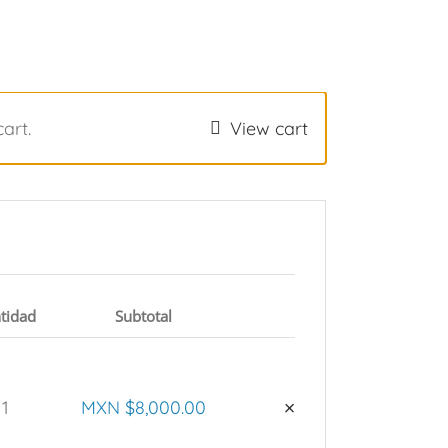
art.
View cart
tidad
Subtotal
Eliminar
×
1
MXN $
8,000.00